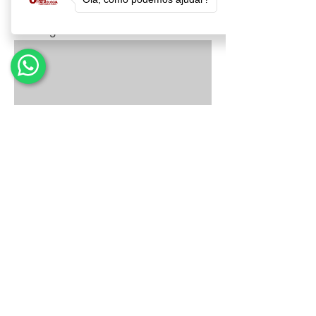
Mensagem
Enviar
Agende uma consulta hoje!
(11)
3209-2212 (fone)
(11) 2337-5305
fone & whatsapp