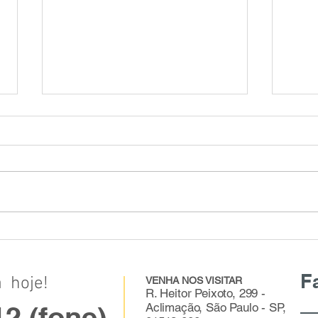
PRES
PRESB
Vista
visão
déca
da...
CERATOCONE .. Junho Violeta
F
 hoje!
VENHA NOS VISITAR
R. Heitor Peixoto, 299 -
2 (fone)
Aclimação, São Paulo - SP,