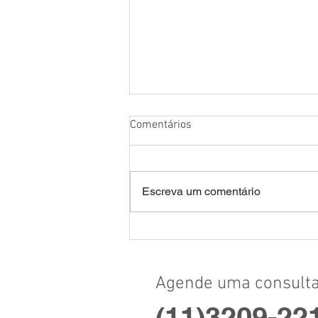
Comentários
Escreva um comentário
Doenças Palpebrais
Agende uma consulta
(11)
3209-221