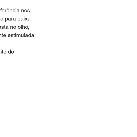
erência nos 
co para baixa 
stá no olho, 
nte estimulada 
ito do 