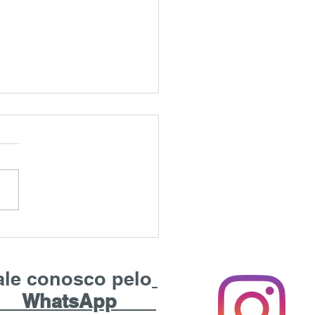
BIOPIA
IOPIA ou , popularmente ,
 Cansada , é o distúrbio da
, que ocorre no início da
da dos 40 anos por perda
ale conosco pelo
WhatsApp