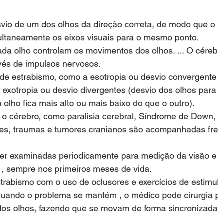
esvio de um dos olhos da direção correta, de modo que o i
ultaneamente os eixos visuais para o mesmo ponto. 
da olho controlam os movimentos dos olhos. ... O céreb
vés de impulsos nervosos. 
s de estrabismo, como a esotropia ou desvio convergente
 exotropia ou desvio divergentes (desvio dos olhos para 
 olho fica mais alto ou mais baixo do que o outro). 
o cérebro, como paralisia cerebral, Síndrome de Down, h
ses, traumas e tumores cranianos são acompanhadas fr
er examinadas periodicamente para medição da visão e 
 , sempre nos primeiros meses de vida. 
estrabismo com o uso de oclusores e exercícios de estimu
 quando o problema se mantém , o médico pode cirurgia p
 dos olhos, fazendo que se movam de forma sincronizada 