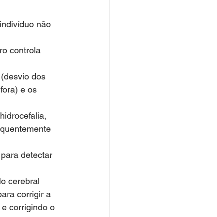
ndivíduo não 
ro controla 
 (desvio dos 
fora) e os 
idrocefalia, 
equentemente 
para detectar 
lo cerebral 
ara corrigir a 
e corrigindo o 