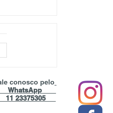
BIOPIA
IOPIA ou , popularmente ,
 Cansada , é o distúrbio da
, que ocorre no início da
da dos 40 anos por perda
ale conosco pelo
WhatsApp
1 23375305