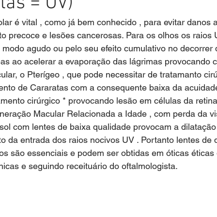
etas = UV)
lar é vital , como já bem conhecido , para evitar danos a
o precoce e lesões cancerosas. Para os olhos os raios
 modo agudo ou pelo seu efeito cumulativo no decorrer 
as ao acelerar a evaporação das lágrimas provocando c
lar, o Pterígeo , que pode necessitar de tratamanto cirú
ento de Cararatas com a consequente baixa da acuidade
mento cirúrgico * provocando lesão em células da retina
eração Macular Relacionada a Idade , com perda da vis
 da entrada dos raios nocivos UV . Portanto lentes de 
ivos são essenciais e podem ser obtidas em óticas éticas
cas e seguindo receituário do oftalmologista.