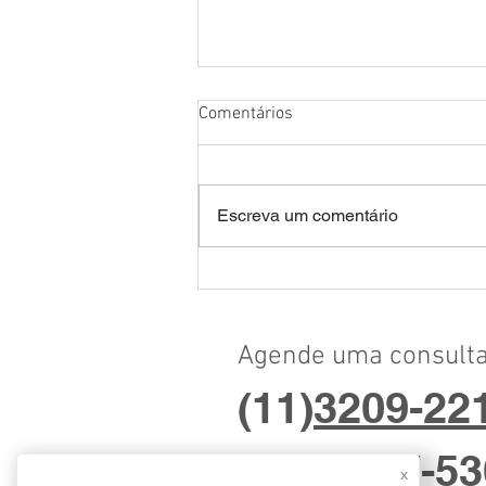
Comentários
Escreva um comentário
Doenças Palpebrais
Agende uma consulta
(11)
3209-221
(11) 2337-5
x