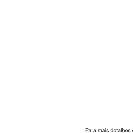
 Para mais detalhes e conselhos nos colocamos a disposição para ajudá-lo a prevenir 