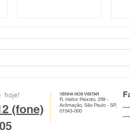
PRES
PRESB
Vista
visão
déca
da...
CERATOCONE .. Junho Violeta
F
 hoje!
VENHA NOS VISITAR
R. Heitor Peixoto, 299 -
2 (fone)
Aclimação, São Paulo - SP,
01543-000
1
305