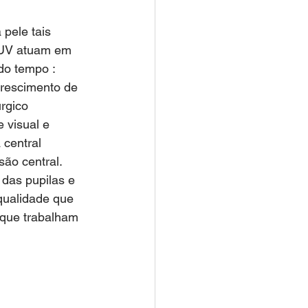
 pele tais 
 UV atuam em 
do tempo : 
rescimento de 
rgico  
 visual e 
 central 
ão central.
qualidade que 
 que trabalham 