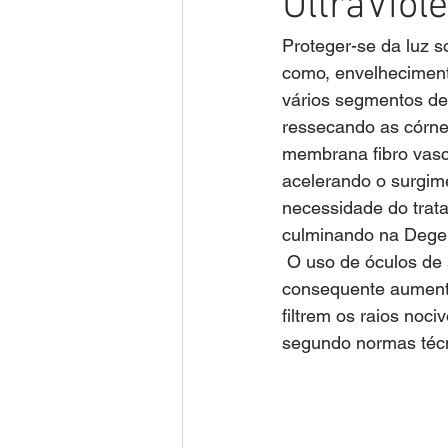
UltraViol
Proteger-se da luz so
como, envelheciment
vários segmentos de
ressecando as córne
membrana fibro vascu
acelerando o surgim
necessidade do trata
culminando na Degen
 O uso de óculos de sol com lentes de baixa qualidade provocam a dilatação das pupilas e 
consequente aumento
filtrem os raios noc
segundo normas técni